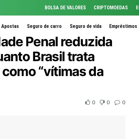
BOLSA DE VALORES
CRIPTOMOEDAS
E
Apostas
Seguro de carro
Seguro de vida
Empréstimos
dade Penal reduzida
anto Brasil trata
 como “vítimas da
0
0
0