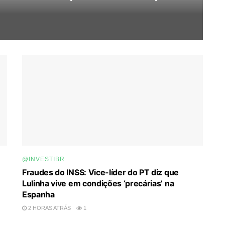
@INVESTIBR
Fraudes do INSS: Vice-líder do PT diz que
Lulinha vive em condições ‘precárias’ na
Espanha
2 HORAS ATRÁS
1