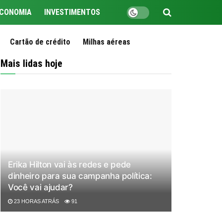
CONOMIA
INVESTIMENTOS
Cartão de crédito
Milhas aéreas
Mais lidas hoje
Erika Hilton vai às redes e pede
dinheiro para sua campanha política:
Você vai ajudar?
23 HORAS ATRÁS
91