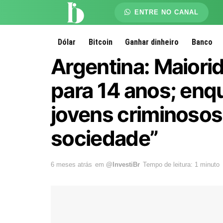
ENTRE NO CANAL
Dólar
Bitcoin
Ganhar dinheiro
Banco
Argentina: Maiori
para 14 anos; enqu
jovens criminosos
sociedade”
6 meses atrás
em
@InvestiBr
Tempo de leitura: 1 minuto