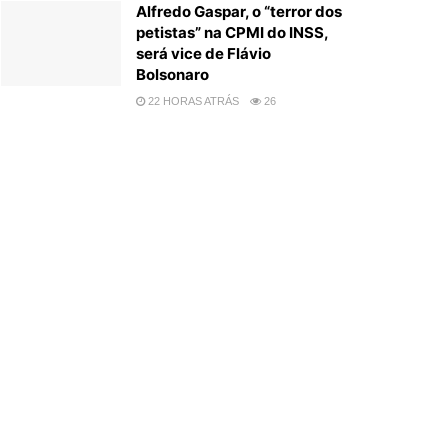
Alfredo Gaspar, o “terror dos
petistas” na CPMI do INSS,
será vice de Flávio
Bolsonaro
22 HORAS ATRÁS
26