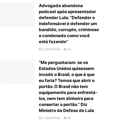
Advogada abandona
podcast após apresentador
defender Lula: “Defender o
indefensável é defender um
bandido, corrupto, criminoso
e condenado como você
está fazendo”
1 DIA ATRÁS
31
“Me perguntaram: se os
Estados Unidos quisessem
invadir o Brasil, o que é que
eu faria? Temos que abrir o
portão. O Brasil não tem
equipamento para enfrentá-
los, nem tem dinheiro para
consertar o portão.” Diz
Ministro da Defesa de Lula
1 DIA ATRÁS
45