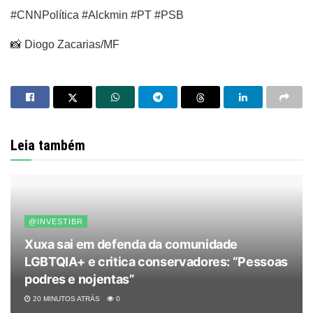
#CNNPolítica #Alckmin #PT #PSB
📸 Diogo Zacarias/MF
Leia também
@INVESTIBR
Xuxa sai em defenda da comunidade
LGBTQIA+ e critica conservadores: “Pessoas
podres e nojentas”
20 MINUTOS ATRÁS
0