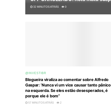
32 MINUTOS ATRÁS
0
@INVESTIBR
Blogueira viraliza ao comentar sobre Alfredo
Gaspar: ‘Nunca vi um vice causar tanto pânico
na esquerda. Se eles estão desesperados, é
porque ele é bom”
57 MINUTOS ATRÁS
2