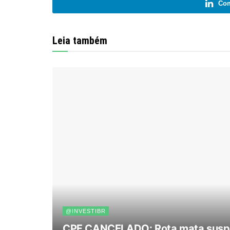
Com
Leia também
@INVESTIBR
CPF CANCELADO: Rota mata suspe