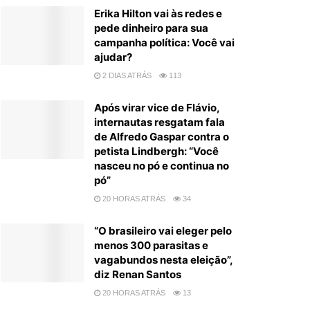
Erika Hilton vai às redes e
pede dinheiro para sua
campanha política: Você vai
ajudar?
2 DIAS ATRÁS
113
Após virar vice de Flávio,
internautas resgatam fala
de Alfredo Gaspar contra o
petista Lindbergh: “Você
nasceu no pó e continua no
pó”
20 HORAS ATRÁS
34
“O brasileiro vai eleger pelo
menos 300 parasitas e
vagabundos nesta eleição”,
diz Renan Santos
20 HORAS ATRÁS
13