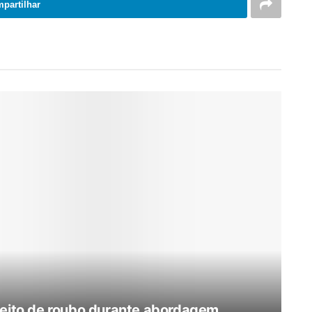
partilhar
ito de roubo durante abordagem