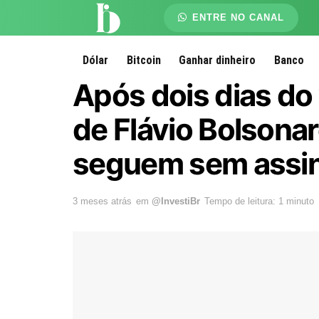
ENTRE NO CANAL
Dólar
Bitcoin
Ganhar dinheiro
Banco
Após dois dias do
de Flávio Bolsona
seguem sem assin
3 meses atrás
em
@InvestiBr
Tempo de leitura: 1 minuto