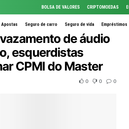
BOLSA DE VALORES
CRIPTOMOEDAS
E
Apostas
Seguro de carro
Seguro de vida
Empréstimos
 vazamento de áudio
ro, esquerdistas
ar CPMI do Master
0
0
0