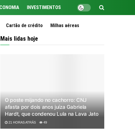
CONOMIA
INVESTIMENTOS
Cartão de crédito
Milhas aéreas
Mais lidas hoje
O poste mijando no cachorro: CNJ
afasta por dois anos juíza Gabriela
Hardt, que condenou Lula na Lava Jato
21 HORAS ATRÁS
49